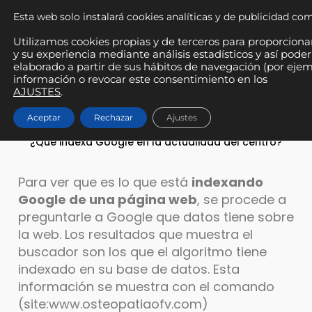
Esta web solo instalará cookies analíticas y de publicidad c
Utilizamos cookies propias y de terceros para proporcionar
y su experiencia mediante análisis estadísticos y así poder
AUDITORÍA WEB
elaborado a partir de sus hábitos de navegación (por ejem
Fisioterapia Osfivel
información o revocar este consentimiento en los
AJUSTES
.
Aceptar
Rechazar
Ajustes
¿Qué indexa Google en la actualidad del centro?
Para ver que es lo que está
indexando
Google de una página web
, se procede a
preguntarle a Google que datos tiene sobre
la web. Los resultados que muestra el
buscador son los que el algoritmo tiene
indexado en su base de datos. Esta
información se muestra con el comando
(site:www.osteopatiaofv.com)