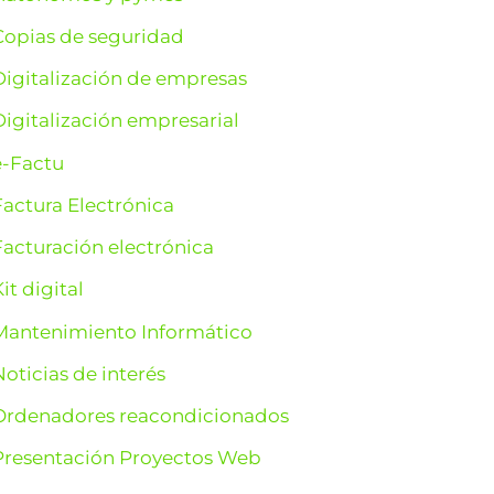
Copias de seguridad
p
Digitalización de empresas
o
Digitalización empresarial
e-Factu
Factura Electrónica
Facturación electrónica
it digital
Mantenimiento Informático
Noticias de interés
Ordenadores reacondicionados
Presentación Proyectos Web