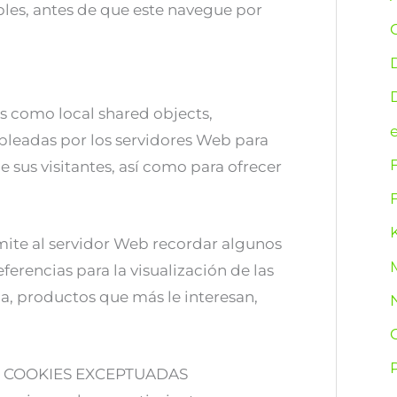
bles, antes de que este navegue por
r
r
es como local shared objects,
:
pleadas por los servidores Web para
 sus visitantes, así como para ofrecer
K
rmite al servidor Web recordar algunos
erencias para la visualización de las
a, productos que más le interesan,
Y COOKIES EXCEPTUADAS