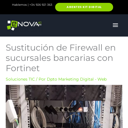
Ir
Hablemos | +34 926 921 363
AGENTES KIT DIGITAL
al
contenido
MEN
PRIN
Sustitución de Firewall en
sucursales bancarias con
Fortinet
Soluciones TIC
/ Por
Dpto Marketing Digital - Web