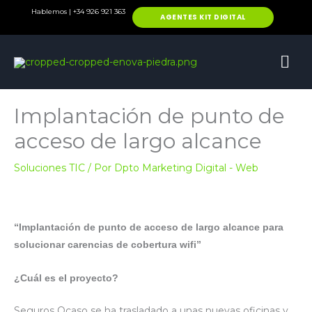
Ir
Hablemos | +34 926 921 363
AGENTES KIT DIGITAL
al
contenido
ME
PRI
Implantación de punto de
acceso de largo alcance
Soluciones TIC
/ Por
Dpto Marketing Digital - Web
“Implantación de punto de acceso de largo alcance para
solucionar carencias de cobertura wifi”
¿Cuál es el proyecto?
Seguros Ocaso se ha trasladado a unas nuevas oficinas y