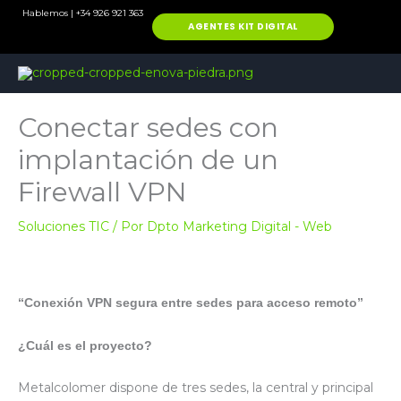
Ir
Hablemos | +34 926 921 363
AGENTES KIT DIGITAL
al
contenido
Conectar sedes con
implantación de un
Firewall VPN
Soluciones TIC
/ Por
Dpto Marketing Digital - Web
“Conexión VPN segura entre sedes para acceso remoto”
¿Cuál es el proyecto?
Metalcolomer dispone de tres sedes, la central y principal