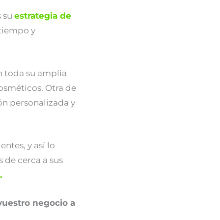
s su
estrategia de
 tiempo y
n toda su amplia
osméticos. Otra de
ión personalizada y
ntes, y así lo
 de cerca a sus
.
uestro negocio a