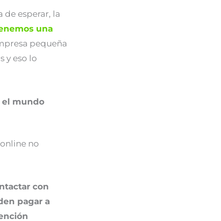
de esperar, la
enemos una
mpresa pequeña
 y eso lo
n el mundo
 online no
ontactar con
den pagar a
tención