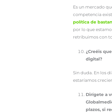
Es un mercado que
competencia existe
política de basta
por lo que estamo
retribuimos con t
¿Creéis que
digital?
Sin duda. En los d
estaríamos crecie
Dirígete a 
Globalmedic
plazos, si r