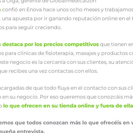
 a Olga, gerente de Globalmedicalzon
n
confió en Enova hace unos ocho meses y trabajamo
, una apuesta por ir ganando reputación online en el
s para seguir creciendo.
 destaca por los precios competitivos
que tienen e
para clínicas de fisioterapia, masajes y productos c
este negocio es la cercanía con sus clientes, su atenc
ue recibes una vez contactas con ellos.
ncargadas de que todo fluya en el contacto con sus clie
o en su negocio. Por eso queremos que conozcáis más
do
lo que ofrecen en su tienda online y fuera de ella
mos que todos conozcan más lo que ofrecéis en v
queña entrevista.