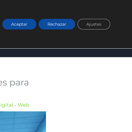
Aceptar
Rechazar
Ajustes
RKETING DIGITAL
BLOG
CONÓCENOS
es para
igital - Web