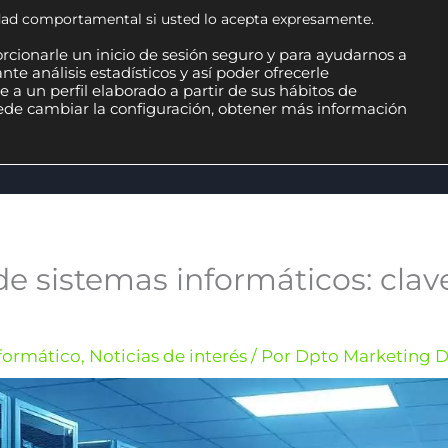
cidad comportamental si usted lo acepta expresamente.
rcionarle un inicio de sesión seguro y para ayudarnos a
te análisis estadísticos y así poder ofrecerle
 a un perfil elaborado a partir de sus hábitos de
uede cambiar la configuración, obtener más información
TWARE ERP
SOLUCIONES INFORMÁTICAS
MA
de sistemas informáticos: clav
formático
,
Noticias de interés
/ Por
Dpto Marketing D