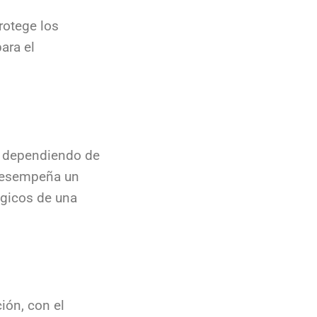
rotege los
ara el
s, dependiendo de
y desempeña un
ógicos de una
ción, con el