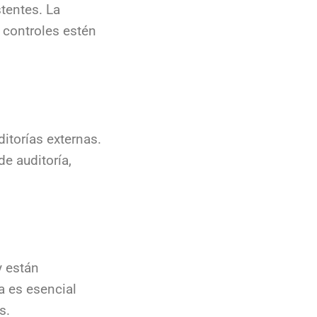
tentes. La
s controles estén
itorías externas.
de auditoría,
y están
a es esencial
s.