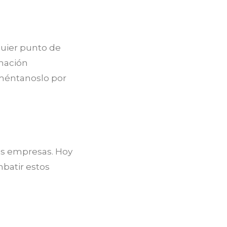
quier punto de
rmación
oméntanoslo por
as empresas. Hoy
batir estos