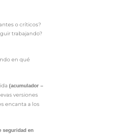
ntes o críticos?
guir trabajando?
ando en qué
pida
(acumulador –
uevas versiones
es encanta a los
e seguridad en