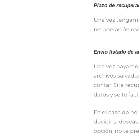
Plazo de recupera
Una vez tengamos
recuperación osci
Envío listado de a
Una vez hayamos 
archivos salvad
contar. Si la re
datos y se te fac
En el caso de no
decidir si desea
opción, no te pre