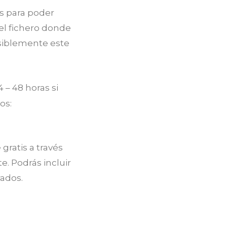
s para poder
 el fichero donde
osiblemente este
 – 48 horas si
os:
ratis a través
. Podrás incluir
rados.