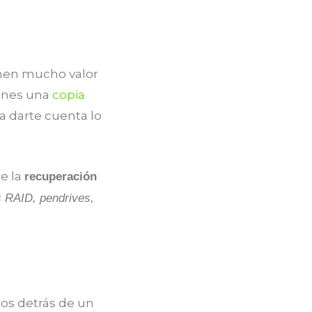
enen mucho valor
ienes una
copia
ía darte cuenta lo
e la
recuperación
 RAID, pendrives,
os detrás de un