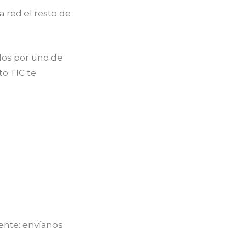
 red el resto de
dos por uno de
o TIC te
iente: envíanos