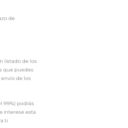
lazo de
 listado de los
os que puedes
 envío de los
el 99%) podrás
e interese esta
 ti.