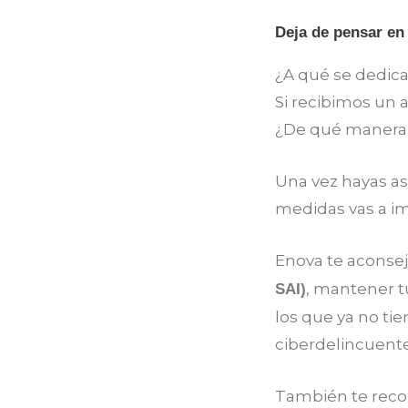
Deja de pensar en
¿A qué se dedica
Si recibimos un 
¿De qué manera 
Una vez hayas a
medidas vas a im
Enova te aconsej
, mantener t
SAI)
los que ya no ti
ciberdelincuente
También te reco