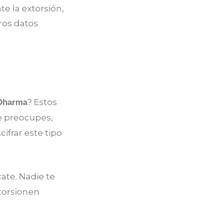
e la extorsión,
ros datos
? Estos
Dharma
te preocupes,
ifrar este tipo
ate. Nadie te
xtorsionen