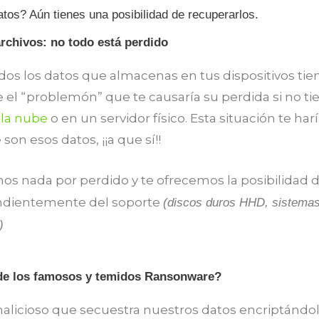
tos? Aún tienes una posibilidad de recuperarlos.
rchivos: no todo está perdido
os los datos que almacenas en tus dispositivos ti
te el “problemón” que te causaría su perdida si no t
 la nube
o en un servidor físico. Esta situación te har
on esos datos, ¡¡a que sí!!
s nada por perdido y te ofrecemos la posibilidad d
ndientemente del soporte
(discos duros HHD, sistemas
)
 de los famosos y temidos Ransonware?
alicioso que secuestra nuestros datos encriptándol