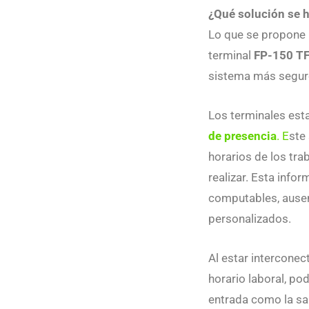
¿Qué solución se 
Lo que se propone 
terminal
FP-150 T
sistema más seguro 
Los terminales esta
de presencia
. E
ste
horarios de los tra
realizar. Esta info
computables, ausent
personalizados.
Al estar interconec
horario laboral, pod
entrada como la sal