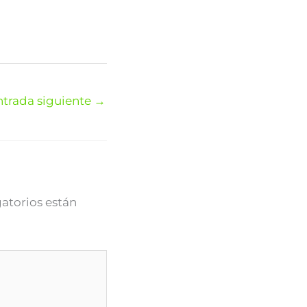
ntrada siguiente
→
atorios están