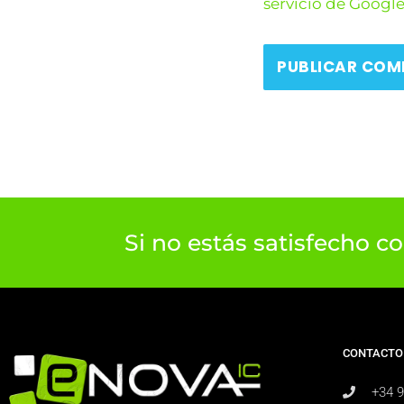
servicio de Googl
Si no estás satisfecho c
CONTACTO
+34 