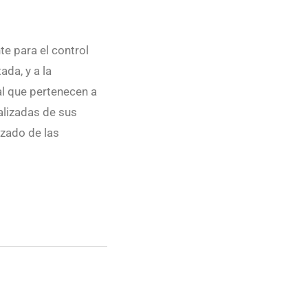
e para el control
da, y a la
al que pertenecen a
alizadas de sus
izado de las