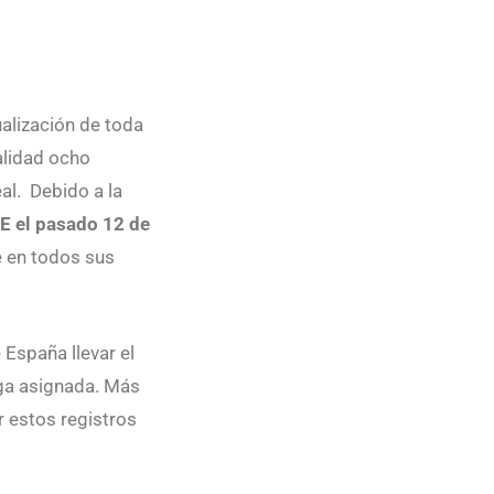
alización de toda
alidad ocho
al. Debido a la
E el pasado 12 de
e en todos sus
España llevar el
nga asignada. Más
r estos registros