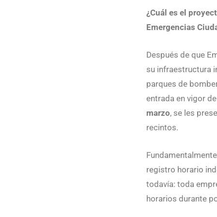
¿Cuál es el proyec
Emergencias Ciud
Después de que Eme
su infraestructura 
parques de bomberos
entrada en vigor de
marzo
, se les pre
recintos.
Fundamentalmente l
registro horario in
todavía: toda empre
horarios durante p