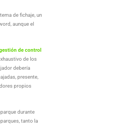
tema de fichaje, un
word, aunque el
gestión de control
exhaustivo de los
ajador debería
bajadas, presente,
adores propios
e parque durante
 parques, tanto la