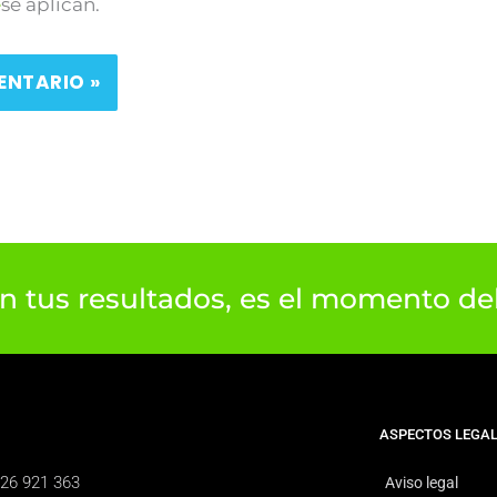
e
se aplican.
on tus resultados, es el momento d
ASPECTOS LEGA
926 921 363
Aviso legal