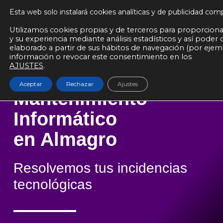
Ir
Hablemos | +34 926 921 363
Esta web solo instalará cookies analíticas y de publicidad c
AGENTES KIT DIGITAL
al
Utilizamos cookies propias y de terceros para proporcionar
contenido
y su experiencia mediante análisis estadísticos y así poder
elaborado a partir de sus hábitos de navegación (por ejem
información o revocar este consentimiento en los
AJUSTES
.
Aceptar
Rechazar
Ajustes
Mantenimiento
Informático
en Almagro
Resolvemos tus incidencias
tecnológicas