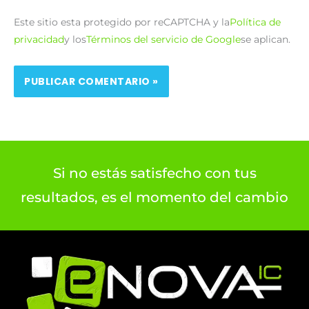
Este sitio esta protegido por reCAPTCHA y la
Política de
privacidad
y los
Términos del servicio de Google
se aplican.
Si no estás satisfecho con tus
resultados, es el momento del cambio