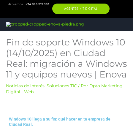
Ir
Hablemos | +34 926 921 363
AGENTES KIT DIGITAL
al
contenido
Fin de soporte Windows 10
(14/10/2025) en Ciudad
Real: migración a Windows
11 y equipos nuevos | Enova
Noticias de interés
,
Soluciones TIC
/ Por
Dpto Marketing
Digital - Web
Windows 10 llega a su fin: qué hacer en tu empresa de
Ciudad Real.