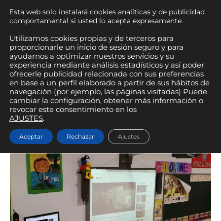
Ir
Hablemos | +34 926 921 363
Esta web solo instalará cookies analíticas y de publicidad
AGENTES KIT DIGITAL
al
comportamental si usted lo acepta expresamente.
contenido
MEN
Utilizamos cookies propias y de terceros para
proporcionarle un inicio de sesión seguro y para
ayudarnos a optimizar nuestros servicios y su
PRIN
experiencia mediante análisis estadísticos y así poder
ofrecerle publicidad relacionada con sus preferencias
Pizarras y libros digitales
en base a un perfil elaborado a partir de sus hábitos de
navegación (por ejemplo, las páginas visitadas) Puede
en la enseñanza
cambiar la configuración, obtener más información o
revocar este consentimiento en los
AJUSTES
.
Soluciones TIC
/ Por
Dpto Marketing Digital - Web
Aceptar
Rechazar
Ajustes