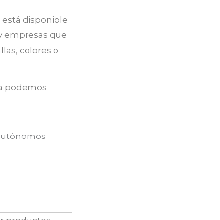
a está disponible
 y empresas que
las, colores o
ova podemos
r productos