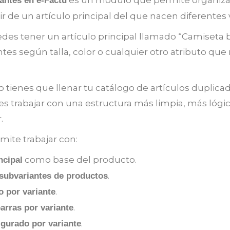
antes en e-Factu
r de un artículo principal del que nacen diferentes 
es tener un artículo principal llamado “Camiseta bás
antes según talla, color o cualquier otro atributo que
 tienes que llenar tu catálogo de artículos duplicado
s trabajar con una estructura más limpia, más lóg
.
ite trabajar con:
como base del producto.
ncipal
.
 subvariantes de productos
.
o por variante
.
arras por variante
.
igurado por variante