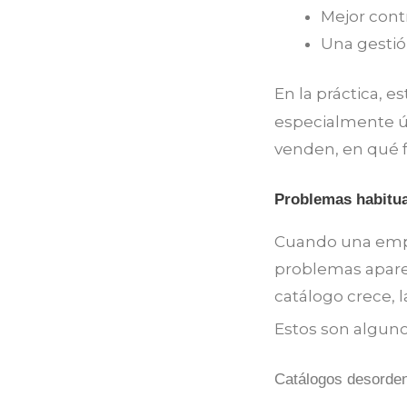
Mejor contr
Una gestió
En la práctica, e
especialmente ú
venden, en qué f
Problemas habitua
Cuando una empr
problemas aparec
catálogo crece, 
Estos son alguno
Catálogos desorde