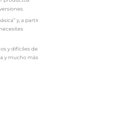
versiones.
ica” y, a partir
 necesites
s y difíciles de
ica y mucho más