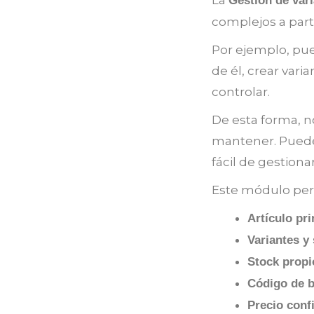
Gestión de vari
complejos a parti
Por ejemplo, pued
de él, crear vari
controlar.
De esta forma, no
mantener. Puede
fácil de gestionar
Este módulo perm
Artículo pri
Variantes y
Stock propi
Código de b
Precio conf