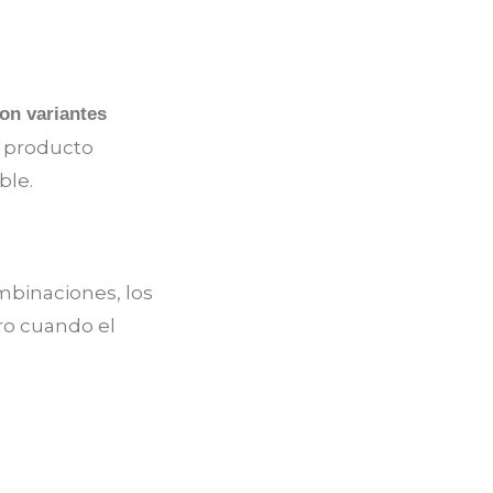
on variantes
é producto
ble.
binaciones, los
ro cuando el