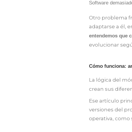
Software demasiado
Otro problema fr
adaptarse a él, e
entendemos que ca
evolucionar segú
Cómo funciona: art
La lógica del mó
crean sus diferen
Ese artículo pri
versiones del pr
operativa, como s