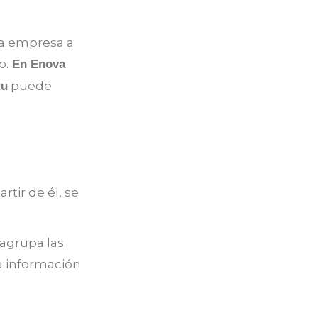
la empresa a
o.
En Enova
puede
tu
artir de él, se
agrupa las
a información