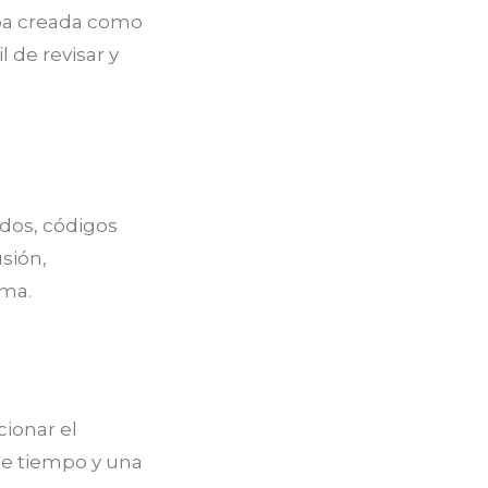
aba creada como
 de revisar y
dos, códigos
sión,
ama.
cionar el
de tiempo y una