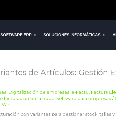
SOFTWARE ERP
SOLUCIONES INFORMÁTICAS
M
iantes de Artículos: Gestión E
mes
,
Digitalización de empresas
,
e-Factu
,
Factura El
e facturación en la nube
,
Software para empresas
/
 - Web