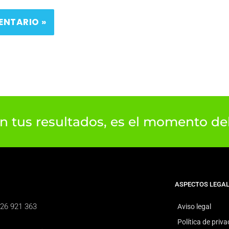
on tus resultados, es el momento d
ASPECTOS LEGA
926 921 363
Aviso legal
Política de priv