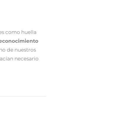
les como huella
econocimiento
uno de nuestros
hacían necesario