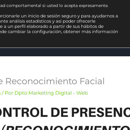
cidad comportamental si usted lo acepta expresamente.
rcionarle un inicio de sesión seguro y para ayudarnos a
te análisis estadísticos y así poder ofrecerle
 a un perfil elaborado a partir de sus hábitos de
uede cambiar la configuración, obtener más información
TWARE ERP
SOLUCIONES INFORMÁTICAS
MA
e Reconocimiento Facial
s
/ Por
Dpto Marketing Digital - Web