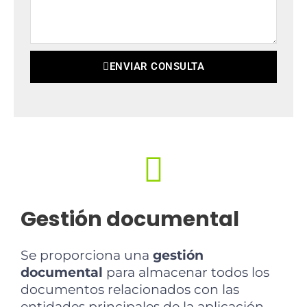
f
m
o
e
n
n
o
ENVIAR CONSULTA
t
a
r
i
o
Gestión documental
Se proporciona una
gestión
documental
para almacenar todos los
documentos relacionados con las
entidades principales de la aplicación.