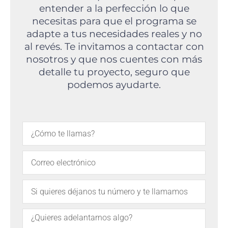
entender a la perfección lo que
necesitas para que el programa se
adapte a tus necesidades reales y no
al revés. Te invitamos a contactar con
nosotros y que nos cuentes con más
detalle tu proyecto, seguro que
podemos ayudarte.
N
o
m
E
b
m
r
a
T
e
i
e
l
l
C
é
o