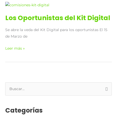
Los
Oportunistas
Los Oportunistas del Kit Digital
del
Kit
Se abre la veda del Kit Digital para los oportunistas El 15
Digital
de Marzo de
Leer más »
B
u
s
Categorías
c